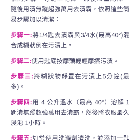
隨後用漬無蹤超強萬用去漬霸，依照這些簡
易步驟加以清潔：
步驟一:
將1/4匙去漬霸與3/4水(最高40°)混
合成糊狀倒在污漬上。
步驟二:
使用匙底按摩頭輕輕摩擦污漬。
步驟三:
將糊狀物靜置在污漬上5分鐘(最
多)。
步驟四:
用 4 公升溫水（最高 40°）溶解 1
匙漬無蹤超強萬用去漬霸，然後將衣服最久
浸泡 1小時。
步驟五:
如常使用洗滌劑清洗，並添加一匙