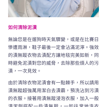
如何清除泥漬
無論您是在遛狗時天氣驟變，或是在比賽日
慘遭雨淋，鞋子最後一定會沾滿泥濘。強效
的漬無蹤衣物去漬配方讓地毯完美如新，同
時避免泥漬對您的威脅，去除那些煩人的污
漬，一次見效。
由於清除衣物泥漬會有一點棘手，所以請用
漬無蹤超強萬用潔白去漬霸，預洗沾到污漬
的衣服。接著用漬無蹤浸泡衣服，加入一般
清潔劑搭配一些漬無蹤，一如往常地洗衣